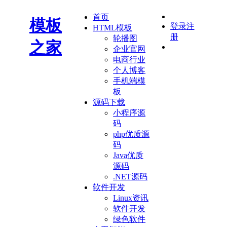
首页
模板
登录
注
HTML模板
册
轮播图
之家
企业官网
电商行业
个人博客
手机端模
板
源码下载
小程序源
码
php优质源
码
Java优质
源码
.NET源码
软件开发
Linux资讯
软件开发
绿色软件