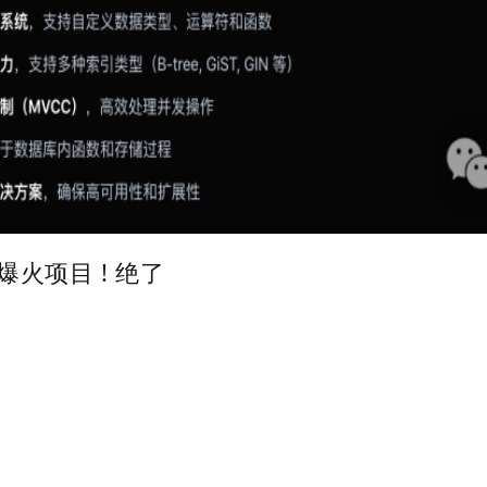
b爆火项目 ! 绝了