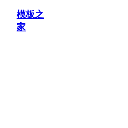
模板之
家