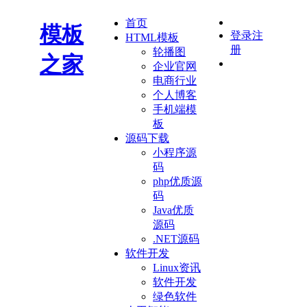
首页
模板
登录
注
HTML模板
册
轮播图
之家
企业官网
电商行业
个人博客
手机端模
板
源码下载
小程序源
码
php优质源
码
Java优质
源码
.NET源码
软件开发
Linux资讯
软件开发
绿色软件