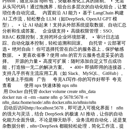
Python，随意添加 npm 包，突破标准化工具的限制。 • 无需
从头写代码！通过拖拽界，组合出多层次的自动化组合，让繁
琐任务自动完成。 内置前沿 AI 能力 • 基于 LangChain 构建
AI 工作流，轻松整合 LLM（如DeepSeek, OpenAI GPT 模
型）。 • 让 AI 动起来！支持从外部系统提取数据、自动汇总
分析和生成答案。 企业级支持 • 高级权限管理：SSO、
RBAC 权限控制，支持闭环企业环境部署。 • 审计日志追
踪、自动化版本控制，轻松追溯和回滚。 自托管 + 云部署可
选 • 绝对自由！ 你可选择托管在自己的服务器上，保护敏感
数据。 • 更喜欢省事？使用 n8n 的官方云服务也是妥妥的选
择。 开源的力量 • 高度可扩展：随时添加自定义节点或功
能，打造独一无二的解决方案。 • 400+ 即插即用的连接器，
支持几乎所有主流应用工具（如 Slack、MySQL、GitHub）。
快速上手指南 广告 夸克AI写作-你的写作好帮手 夸克
查看 使用 npx 快速体验 npx n8n
用 Docker 自托管 docker volume create n8n_data
docker run -it --rm --name n8n -p 5678:5678 -v
n8n_data:/home/node/.n8n docker.n8n.io/n8nio/n8n
启动后访问http://localhost:5678，即可进入可视化界面！ n8n
的强大与灵活，结合 DeepSeek 的极速 AI 推动，让你的自动
化能力全面升级。不论是聊天助手、业务流程自动化，还是复
杂数据分析，n8n+DeepSeek 都能轻松处理，简化工作流，提