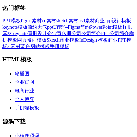
热门标签
PPT模板
figma素材
xd素材
sketch素材
psd素材
商业
app设计模板
keynote模板
简约大气ppt
Ui套件
Figma
简约
PowerPoint模板
样机
素材
keynote
画册设计
企业宣传册
公司
公司简介PPT
公司简介
样
机模板
网页设计模板
Sketch
商业模板
InDesign 模板
商业PPT模
板
ai素材
蓝色
网站模板
手册模板
HTML模板
轮播图
企业官网
电商行业
个人博客
手机端模板
源码下载
小程序源码