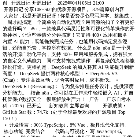
创 开源日记 开源日记 2025年04月05日 21:00
开源日记 分享10k+Star的优质开源项目。 879篇原创内容
大家好 , 我是开源日记呀 ! 你是否费尽心思写脚本、整集成，
一周才能搞定一个简单的自动化流程？用闭源的扣子？有更好
的选择吗？ n8n，一款兼具代码灵活性和可视化简单操作的开
源神器，让这些事情分分钟搞定！它支持 400+ 应用和服务，
内置 AI 能力，既能拖拽完成任务，也能用代码搞定复杂逻
辑，还能自托管，掌控所有数据。 什么是 n8n n8n 是一个灵
活的开源自动化平台，支持 400+ 应用和服务集成，拥有强大
的自定义代码能力，同时支持拖拽式操作，再复杂的流程都能
轻松打造。更棒的是，DeepSeek 的加入将其 AI 功能提升到新
高度！ DeepSeek 提供两种核心模型： • DeepSeek V3
(Chat)： 专注高效互动，适合实时应用，成本极低。 •
DeepSeek R1 (Reasoning)： 专为复杂推理任务设计，提供深度
分析能力。 结合 n8n，你可以在工作流中轻松嵌入 AI，并自
托管保护数据安全，彻底解放生产力！ 广告 广东自考本
科（2025）已开启！ 新知教育 立即咨询 开源成就 •
GitHub Star 数：74.7k（处于全球最受欢迎的开源项目 Top
150！）
• 开发语言：90% TypeScript，8% Vue，极具现代化支持。
核心功能 完美结合——代码与可视化 • 写 JavaScript 或