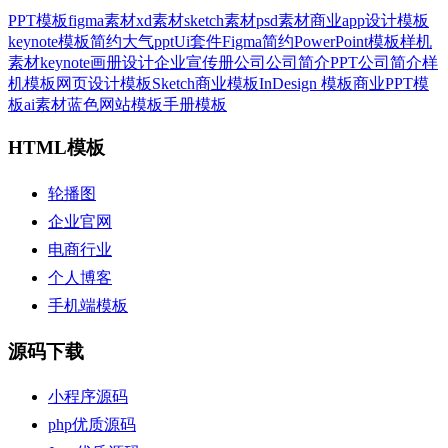
PPT模板
figma素材
xd素材
sketch素材
psd素材
商业
app设计模板
keynote模板
简约大气ppt
Ui套件
Figma
简约
PowerPoint模板
样机
素材
keynote
画册设计
企业宣传册
公司
公司简介PPT
公司简介
样
机模板
网页设计模板
Sketch
商业模板
InDesign 模板
商业PPT模
板
ai素材
蓝色
网站模板
手册模板
HTML模板
轮播图
企业官网
电商行业
个人博客
手机端模板
源码下载
小程序源码
php优质源码