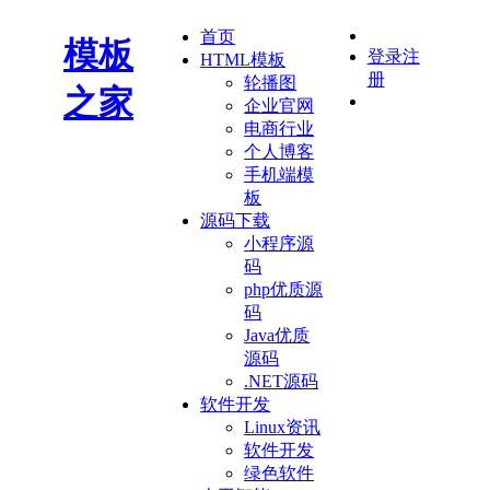
首页
模板
登录
注
HTML模板
册
轮播图
之家
企业官网
电商行业
个人博客
手机端模
板
源码下载
小程序源
码
php优质源
码
Java优质
源码
.NET源码
软件开发
Linux资讯
软件开发
绿色软件