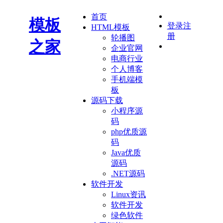
首页
模板
登录
注
HTML模板
册
轮播图
之家
企业官网
电商行业
个人博客
手机端模
板
源码下载
小程序源
码
php优质源
码
Java优质
源码
.NET源码
软件开发
Linux资讯
软件开发
绿色软件