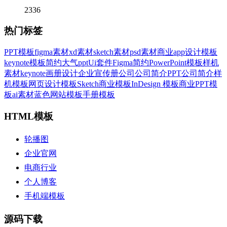
2336
热门标签
PPT模板
figma素材
xd素材
sketch素材
psd素材
商业
app设计模板
keynote模板
简约大气ppt
Ui套件
Figma
简约
PowerPoint模板
样机
素材
keynote
画册设计
企业宣传册
公司
公司简介PPT
公司简介
样
机模板
网页设计模板
Sketch
商业模板
InDesign 模板
商业PPT模
板
ai素材
蓝色
网站模板
手册模板
HTML模板
轮播图
企业官网
电商行业
个人博客
手机端模板
源码下载