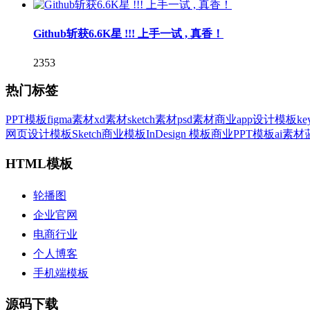
Github斩获6.6K星 !!! 上手一试 , 真香！
2353
热门标签
PPT模板
figma素材
xd素材
sketch素材
psd素材
商业
app设计模板
ke
网页设计模板
Sketch
商业模板
InDesign 模板
商业PPT模板
ai素材
HTML模板
轮播图
企业官网
电商行业
个人博客
手机端模板
源码下载