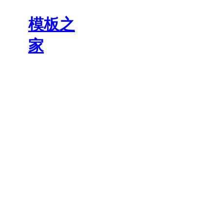
模板之
家