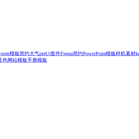
ynote模板
简约大气ppt
Ui套件
Figma
简约
PowerPoint模板
样机素材
k
蓝色
网站模板
手册模板